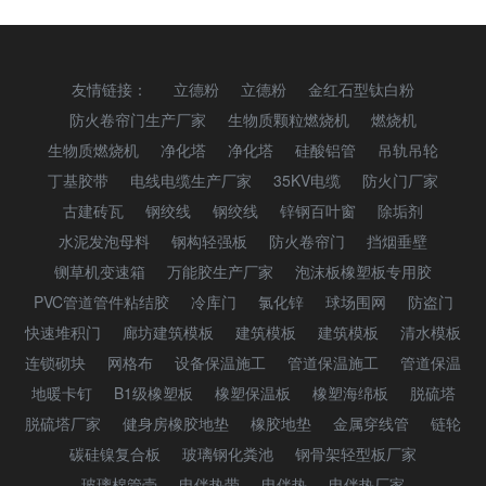
友情链接：
立德粉
立德粉
金红石型钛白粉
防火卷帘门生产厂家
生物质颗粒燃烧机
燃烧机
生物质燃烧机
净化塔
净化塔
硅酸铝管
吊轨吊轮
丁基胶带
电线电缆生产厂家
35KV电缆
防火门厂家
古建砖瓦
钢绞线
钢绞线
锌钢百叶窗
除垢剂
水泥发泡母料
钢构轻强板
防火卷帘门
挡烟垂壁
铡草机变速箱
万能胶生产厂家
泡沫板橡塑板专用胶
PVC管道管件粘结胶
冷库门
氯化锌
球场围网
防盗门
快速堆积门
廊坊建筑模板
建筑模板
建筑模板
清水模板
连锁砌块
网格布
设备保温施工
管道保温施工
管道保温
地暖卡钉
B1级橡塑板
橡塑保温板
橡塑海绵板
脱硫塔
脱硫塔厂家
健身房橡胶地垫
橡胶地垫
金属穿线管
链轮
碳硅镍复合板
玻璃钢化粪池
钢骨架轻型板厂家
玻璃棉管壳
电伴热带
电伴热
电伴热厂家