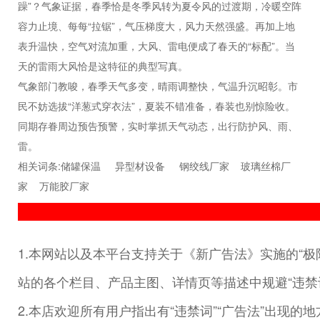
躁”？气象证据，春季恰是冬季风转为夏令风的过渡期，冷暖空阵
容力止境、每每“拉锯”，气压梯度大，风力天然强盛。再加上地
表升温快，空气对流加重，大风、雷电便成了春天的“标配”。当
天的雷雨大风恰是这特征的典型写真。
气象部门教唆，春季天气多变，晴雨调整快，气温升沉昭彰。市
民不妨选拔“洋葱式穿衣法”，夏装不错准备，春装也别惊险收。
同期存眷周边预告预警，实时掌抓天气动态，出行防护风、雨、
雷。
相关词条:
储罐保温
异型材设备
钢绞线厂家
玻璃丝棉厂
家
万能胶厂家
1.本网站以及本平台支持关于《新广告法》实施的“极
站的各个栏目、产品主图、详情页等描述中规避“违禁
2.本店欢迎所有用户指出有“违禁词”“广告法”出现的