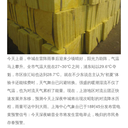
今天上昼，申城在雷阵雨事后迎来少顷晴好，阳光力助阵，气温
马上攀升。全市气温大批在27~30℃之间，浦东站以29.6℃夺
魁，市区徐汇站也达到28.7℃。就在不少东说念主认为“初夏”体
验卡还能续费时，天气舞台已闪避转换。强盛的暖潮湿流不仅了
气温，也为对流天气累积了能量。现在，上游地区对流云团正快
速发展并东移，预测今天上深夜申城将出现次昭彰的对流降水历
程，雨量可达中到大雨。上海中心气象台已于18时45分发布雷电
黄预警信号：今天深夜畴昔全市将发生雷电举止，晚归的市民务
存眷预警。