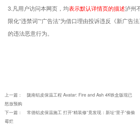
3.凡用户访问本网页，均
表示默认详情页的描述
泸州
限化“违禁词”“广告法”为借口理由投诉违反《新广告
的违法恶意行为。
上一篇：
陇南铝皮保温工程 Avatar: Fire and Ash 4K铁盒版现已
怒放预购
下一篇：
常德铝皮保温施工 打开“精装修”竟发现：新址“里子”偷偷
霉烂