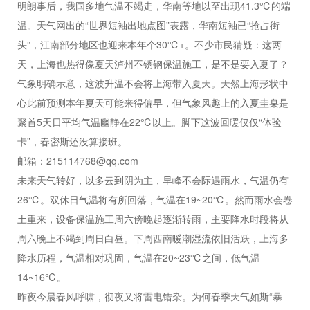
明朗事后，我国多地气温不竭走，华南等地以至出现41.3℃的端
温。天气网出的“世界短袖出地点图”表露，华南短袖已“抢占街
头”，江南部分地区也迎来本年个30℃+。不少市民猜疑：这两
天，上海也热得像夏天泸州不锈钢保温施工，是不是要入夏了？
气象明确示意，这波升温不会将上海带入夏天。天然上海形状中
心此前预测本年夏天可能来得偏早，但气象风趣上的入夏圭臬是
聚首5天日平均气温幽静在22℃以上。脚下这波回暖仅仅“体验
卡”，春密斯还没算接班。
邮箱：215114768@qq.com
未来天气转好，以多云到阴为主，早峰不会际遇雨水，气温仍有
26℃。双休日气温将有所回落，气温在19~20℃。然而雨水会卷
土重来，
设备保温施工
周六傍晚起逐渐转雨，主要降水时段将从
周六晚上不竭到周日白昼。下周西南暖潮湿流依旧活跃，上海多
降水历程，气温相对巩固，气温在20~23℃之间，低气温
14~16℃。
昨夜今晨春风呼啸，彻夜又将雷电错杂。为何春季天气如斯“暴