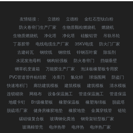
友情链接：
立德粉
立德粉
金红石型钛白粉
防火卷帘门生产厂家
生物质颗粒燃烧机
燃烧机
生物质燃烧机
净化塔
净化塔
硅酸铝管
吊轨吊轮
丁基胶带
电线电缆生产厂家
35KV电缆
防火门厂家
古建砖瓦
钢绞线
钢绞线
锌钢百叶窗
除垢剂
水泥发泡母料
钢构轻强板
防火卷帘门
挡烟垂壁
铡草机变速箱
万能胶生产厂家
泡沫板橡塑板专用胶
PVC管道管件粘结胶
冷库门
氯化锌
球场围网
防盗门
快速堆积门
廊坊建筑模板
建筑模板
建筑模板
清水模板
连锁砌块
网格布
设备保温施工
管道保温施工
管道保温
地暖卡钉
B1级橡塑板
橡塑保温板
橡塑海绵板
脱硫塔
脱硫塔厂家
健身房橡胶地垫
橡胶地垫
金属穿线管
链轮
碳硅镍复合板
玻璃钢化粪池
钢骨架轻型板厂家
玻璃棉管壳
电伴热带
电伴热
电伴热厂家