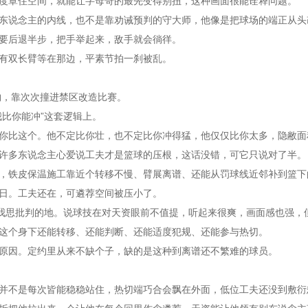
度罩住空间，就能让字母哥的最先变得别扭，这种画面很能诠释问题。
东说念主的内线，也不是靠劝诫预判的守大师，他像是把球场的端正从头
要后退半步，把手举起来，敌手就会徜徉。
有双长臂等在那边，平素节拍一刹被乱。
物，靠次次撞进禁区改造比赛。
比你能冲”这套逻辑上。
你比这个。他不定比你壮，也不定比你冲得猛，他仅仅比你太多，隐敝面
许多东说念主心爱说工夫才是篮球的压根，这话没错，可它只说对了半。
，
铁皮保温施工
靠近个转移不慢、臂展离谱、还能从罚球线近邻补到篮下
日。工夫还在，可遴荐空间被压小了。
是我思批判的地。说球技在对天资眼前不值提，听起来很爽，画面感也强，
这个身下还能转移、还能判断、还能适度犯规、还能参与热切。
原因。定约里从来不缺个子，缺的是这种到离谱还不繁难的球员。
并不是每次皆能稳稳站住，热切端巧合会飘在外面，低位工夫还没到敷衍