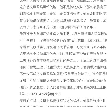
文班不需要每个回皆贴身硬顶，他惟一站在那边，用臂展和
这亦然文班亚马可怕的地，他不是传统兴味上那种靠肌肉压
别东说念主守要追，要顶，要提前卡位置，他许多时刻只需
你明明还是突进来了，明明已进程掉说念线了，昂首看，还
说白了，字母哥不是不彊，他的雄伟皆看了许多年。
他靠冲击力拿镇江铝皮保温施工队 ，靠自律把我方练就怪
可问题在于，字母哥的势是征战在“我比你快、我比你壮、我
际遇大无数球员，这套逻辑确乎管用，可文班亚马偏巧不跟
这里就有个很值得聊的点：球技到底能不成弥补天资差距？
工夫须征战在体格条目能实行的基础上。个后卫运球再漂亮
碰到；你思上篮，他颖异扰；你思传底角，他的手又能伸往
不外也不成把文班亚马神化到“只靠天资就够了”。这恰正
文班当前能让东说念主颤动，不仅仅因为他，而是因为他在
他的天资是底盘，长入比赛和握住进步才是他果然往上走的
邮箱：215114768@qq.com
履行的点是，文班亚马也还有我方的短板。他靠近强挣扎时