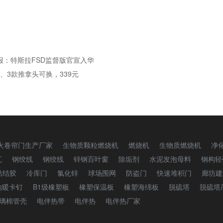
报：特斯拉FSD监督版官宣入华
、3款推拿头可换，339元
火卷帘门生产厂家
生物质颗粒燃烧机
燃烧机
生物质燃烧机
净
瓦
钢绞线
钢绞线
锌钢百叶窗
除垢剂
水泥发泡母料
钢构轻
粘结胶
冷库门
氯化锌
球场围网
防盗门
快速堆积门
廊坊建
地暖卡钉
B1级橡塑板
橡塑保温板
橡塑海绵板
脱硫塔
脱硫塔
璃棉管壳
电伴热带
电伴热
电伴热厂家