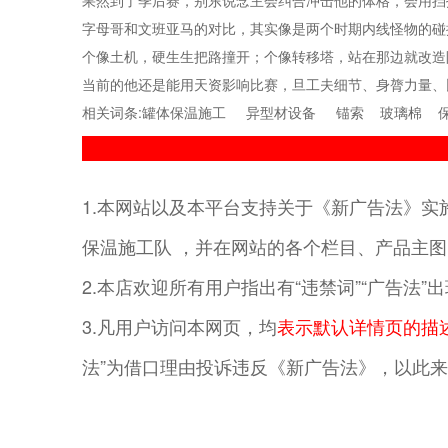
果然到了季后赛，别东说念主会纠合冲击他的体格，会用挡
字母哥和文班亚马的对比，其实像是两个时期内线怪物的碰
个像土机，硬生生把路撞开；个像转移塔，站在那边就改造
当前的他还是能用天资影响比赛，旦工夫细节、身膂力量、
相关词条:
罐体保温施工
异型材设备
锚索
玻璃棉
1.本网站以及本平台支持关于《新广告法》实施
保温施工队 ，并在网站的各个栏目、产品主图
2.本店欢迎所有用户指出有“违禁词”“广告法
3.凡用户访问本网页，均
表示默认详情页的描
法”为借口理由投诉违反《新广告法》，以此来