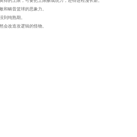
莫得的上限，可要把上限酿成统力，还得进程漫长磨。
敝和畴昔篮球的思象力。
没到纯熟期。
然会改造攻逻辑的怪物。