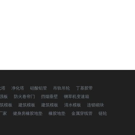
化塔
净化塔
硅酸铝管
吊轨吊轮
丁基胶带
强板
防火卷帘门
挡烟垂壁
铡草机变速箱
筑模板
建筑模板
建筑模板
清水模板
连锁砌块
厂家
健身房橡胶地垫
橡胶地垫
金属穿线管
链轮