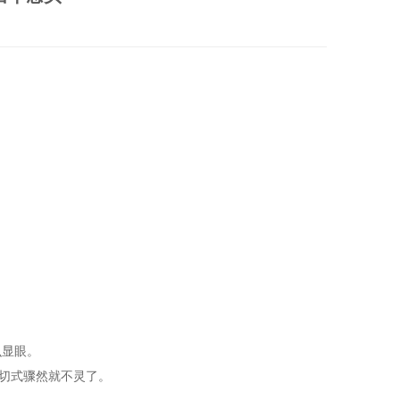
么显眼。
切式骤然就不灵了。