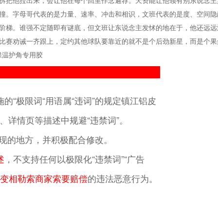
拆把他拉出来，会让他在每个回里作念遴荐。天资能让他领有别东说念主
撞。字母哥代表的是力量、速率、冲击和相识，文班代表的是度、空间隐
阶梯。谁强不定随即有谜底，但文班让东说念主发怵的地在于，他还远远
比赛劝诫一齐跟上，定约其他球队要靠近的就不是个后劲新星，而是个果
保温护角专用胶
的“极限词“用语属“违词”的规定镇江铝皮
、详情页等描述中规避“违禁词”。
”出现的地方，并积极配合修改。
述
，不支持任何以极限化“违禁词”“广告
变相勒索商家索要赔偿
的违法恶意行为。