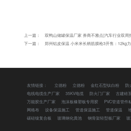
上一篇：
双鸭山储罐保温厂家 券商不雅点|汽车行业双周
下一篇：
郑州铝皮保温 小米米长柄筋膜枪3开售：12kg力
友情链接：
立德粉
立德粉
金红石型钛白粉
防
电线电缆生产厂家
35KV电缆
防火门厂家
古建砖
万能胶生产厂家
泡沫板橡塑板专用胶
PVC管道管件
网格布
设备保温施工
管道保温施工
管道保温
碳硅镍复合板
玻璃钢化粪池
钢骨架轻型板厂家
玻