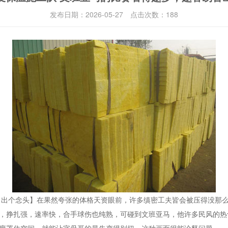
发布日期：
2026-05-27
点击次数：
188
冒出个念头】在果然夸张的体格天资眼前，许多缜密工夫皆会被压得没那
，挣扎强，速率快，合手球伤也纯熟，可碰到文班亚马，他许多民风的热