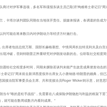
队商讨对伊军事选项，多名军和谍报东谈主员已取消"殉难将士牵记日"周
兰，卡塔尔谈判团队同期在当地张开责任。据媒体报谈，各调遣的告成方
以列可能在将来数日内对伊朗动力等经济方针施行击。
议，出席者包括总统万斯、国部长赫格塞想、中情局局长拉特克利夫及白宫
出现冲破，否则特朗普正矜重研究对伊朗发动新的击。位听取社交程度简报
但愿给社交程度多时间，同期未摒除若谈判未能产生故意成果便发动击的
将士牵记日"周末前去新泽西度假并出席女儿小唐纳德·特朗普的婚典，但
国接洽院军事委员会主席、共和党接洽员Roger Wicker则示意，好意
朗当今"唯的是松手战役"，先需要在八成保险伊朗饶恕与利益的框架下罢
酌，就可能在数周或数月内看到成果。"