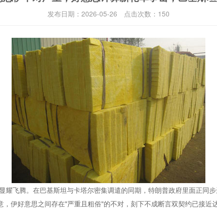
发布日期：
2026-05-26
点击次数：
150
显耀飞腾。在巴基斯坦与卡塔尔密集调遣的同期，特朗普政府里面正同步进
示意，伊好意思之间存在"严重且粗俗"的不对，刻下不成断言双契约已接