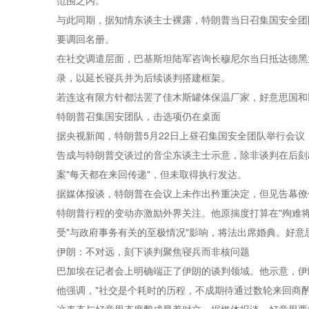
范围之内。
与此同期，据知情东谈主士裸露，特朗普当日召集国安全团
要调回名册。
在社交调遣层面，巴基斯坦陆军咨询长穆尼尔当日抵达德黑
录，以延长寝兵并为后续谈判搭建框架。
若连这有限方针都法罢了佳木斯罐体保温厂家，好意思国和
特朗普召集国安团队，击选项仍在桌面
据央视新闻，特朗普5月22日上昼召集国安全团队举行会
告成与特朗普交谈过的音尘东谈主士示意，除非谈判在后刻
案"每天都在来回传递"，但未取得执行发达。
据媒体报谈，特朗普在会议上未作出矜重决定，但见告幕僚
特朗普行程的变动亦激励外界关注。他原揣度打算在"殉难
受"与政府事务有关的至极情况"影响，将法出席婚典。好意思
伊朗：不对远，刻下谈判聚焦寝兵而非核问题
巴加埃在记者会上明确端正了伊朗的谈判领域。他示意，伊
他强调，"社交是个耗时的历程，不成期待通过数轮来回商