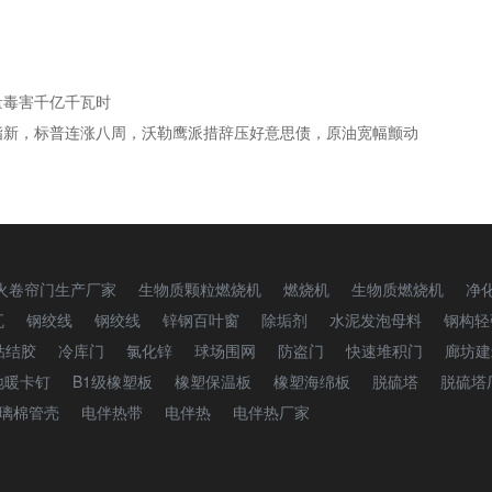
量毒害千亿千瓦时
指新，标普连涨八周，沃勒鹰派措辞压好意思债，原油宽幅颤动
火卷帘门生产厂家
生物质颗粒燃烧机
燃烧机
生物质燃烧机
净
瓦
钢绞线
钢绞线
锌钢百叶窗
除垢剂
水泥发泡母料
钢构轻
粘结胶
冷库门
氯化锌
球场围网
防盗门
快速堆积门
廊坊建
地暖卡钉
B1级橡塑板
橡塑保温板
橡塑海绵板
脱硫塔
脱硫塔
璃棉管壳
电伴热带
电伴热
电伴热厂家