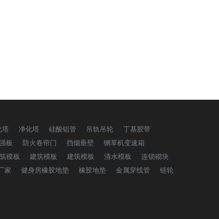
化塔
净化塔
硅酸铝管
吊轨吊轮
丁基胶带
强板
防火卷帘门
挡烟垂壁
铡草机变速箱
筑模板
建筑模板
建筑模板
清水模板
连锁砌块
厂家
健身房橡胶地垫
橡胶地垫
金属穿线管
链轮