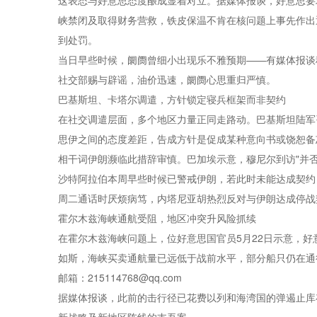
这表态与好意思态度酿成显着对立。据媒体报谈，好意思要
峡禁闭及取得财务营救，
铁皮保温
不肯在核问题上事先作出
到处罚。
当日早些时候，阛阓曾细小出现乐不雅预期——有媒体报谈
社交部赐与辟谣，油价迅速，阛阓心思重归严慎。
巴基斯坦、卡塔尔调遣，方针锁定寝兵框架而非契约
在社交调遣层面，多个地区力量正同走路动。巴基斯坦陆军
思伊之间的态度差距，告成方针是促成某种意向书或饶恕备
相干词伊朗濒临此措辞审慎。巴加埃示意，穆尼尔到访"并否
沙特阿拉伯本周早些时候已警戒伊朗，若此时未能达成契约
周二通话时厌烦病笃，内塔尼亚胡热烈反对与伊朗达成停战
霍尔木兹海峡通航受阻，地区冲突升风险抓续
在霍尔木兹海峡问题上，位好意思国官员5月22日示意，
如斯，海峡买卖通航量已远低于战前水平，部分船只仍在通
邮箱：215114768@qq.com
据媒体报谈，此前的击行径已花费以列和海湾国的弹遏止库