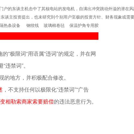
门户的东谈主机击中了其核电站的发电机，自满出冲突跳动外溢的潜在风
个东谈主投资提出，也未研究到个别用户至极的投资方针、财务现象或需
隔热条设备
钢绞线
玻璃棉卷毡
保温护角专用胶
的“极限词“用语属“违词”的规定，并在网
“违禁词”。
”出现的地方，并积极配合修改。
述
，不支持任何以极限化“违禁词”“广告
变相勒索商家索要赔偿
的违法恶意行为。