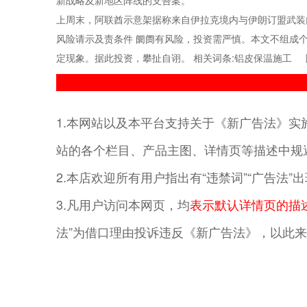
新战略及新地区阵线的支吾案。
上周末，阿联酋示意架据称来自伊拉克境内与伊朗订盟武装
风险请示及责条件 阛阓有风险，投资需严慎。本文不组成
定现象。据此投资，攀扯自诩。 相关词条:
铝皮保温施工
1.本网站以及本平台支持关于《新广告法》实施
站的各个栏目、产品主图、详情页等描述中规避
2.本店欢迎所有用户指出有“违禁词”“广告法
3.凡用户访问本网页，均
表示默认详情页的描
法”为借口理由投诉违反《新广告法》，以此来