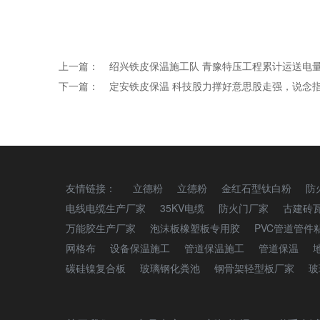
上一篇：
绍兴铁皮保温施工队 青豫特压工程累计运送电
下一篇：
定安铁皮保温 科技股力撑好意思股走强，说念
友情链接：
立德粉
立德粉
金红石型钛白粉
防
电线电缆生产厂家
35KV电缆
防火门厂家
古建砖
万能胶生产厂家
泡沫板橡塑板专用胶
PVC管道管件
网格布
设备保温施工
管道保温施工
管道保温
碳硅镍复合板
玻璃钢化粪池
钢骨架轻型板厂家
玻