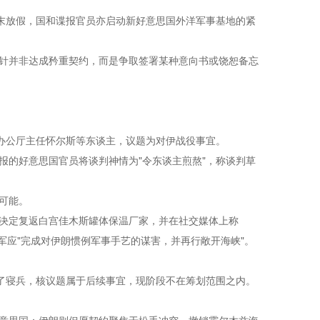
末放假，国和谍报官员亦启动新好意思国外洋军事基地的紧
针并非达成矜重契约，而是争取签署某种意向书或饶恕备忘
办公厅主任怀尔斯等东谈主，议题为对伊战役事宜。
的好意思国官员将谈判神情为"令东谈主煎熬"，称谈判草
可能。
已决定复返白宫佳木斯罐体保温厂家，并在社交媒体上称
思军应"完成对伊朗惯例军事手艺的谋害，并再行敞开海峡"。
了寝兵，核议题属于后续事宜，现阶段不在筹划范围之内。