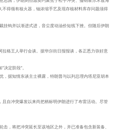
意思国；伊朗则但愿契约聚焦于松手冲突、撤销霍尔木兹海
恒久不得领有核火器，铀浓缩手艺及现存核材料库存问题须得
裁挂钩并以渐进式进，音尘度动油价短线下挫。但随后伊朗
阿拉格王人举行会谈。据华尔街日报报谈，各正悉力弥好意
"决定阶段"。
忧，据知情东谈主士裸露，特朗普与以列总理内塔尼亚胡本
，且自冲突爆发以来尚把柄标明伊朗进行了布雷活动。尽管
轮击，将把冲突延长至该地区之外，并已准备包含新装备、