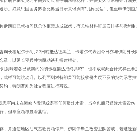
求伊朗在框架契约中高兴历久暂停铀浓缩花样，并快要火器浓缩铀叮属好
退步。好意思国国务卿鲁比奥当日示意谈判有"几许发达"，但重申伊朗
称伊朗面已就核问题总体框架达成饶恕，有关铀材料叮属安排将与撤销制
咨询长穆尼尔于5月22日晚抵达德黑兰，卡塔尔代表团今日亦与伊朗外长
忘录，以延长寝兵并为跳动谈判搭建框架。
则意味着各已就契约的初步框架达成终共鸣"，也不成就此合计式样已参加
，式样可能跳动升。以列面则对特朗普可能接收份力度不及的契约示意担
契约，特朗普则为社交程度进行辩说。
好意思军尚未在海峡内发现或谋害任何爆炸水雷，当今也船只遭逢水雷毁伤
行，但举座领域显着萎缩。
存，并迫使地区油气基础要领停产。伊朗伊斯兰改变卫队警戒，若遭逢新