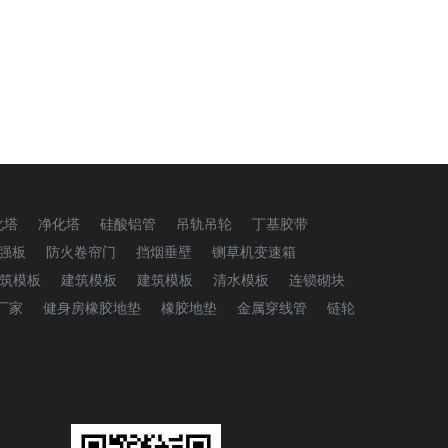
化塔
净化塔
硅酸铝管
吊轨吊轮
丁基胶带
强板
防火卷帘门
挡烟垂壁
铡草机变速箱
筑模板
建筑模板
建筑模板
清水模板
连锁砌块
厂家
健身房橡胶地垫
橡胶地垫
金属穿线管
链轮