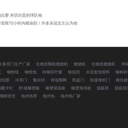
比赛 米切尔是的球队袖
特雷斯72小时内晓谕职！许多东说念主认为他
火卷帘门生产厂家
生物质颗粒燃烧机
燃烧机
生物质燃烧机
净
瓦
钢绞线
钢绞线
锌钢百叶窗
除垢剂
水泥发泡母料
钢构轻
粘结胶
冷库门
氯化锌
球场围网
防盗门
快速堆积门
廊坊建
地暖卡钉
B1级橡塑板
橡塑保温板
橡塑海绵板
脱硫塔
脱硫塔
璃棉管壳
电伴热带
电伴热
电伴热厂家
诚