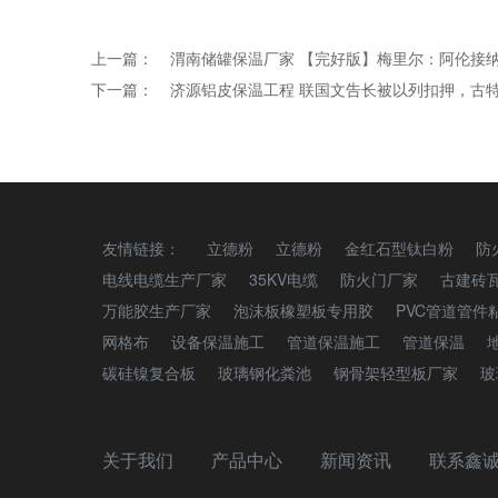
上一篇：
渭南储罐保温厂家 【完好版】梅里尔：阿伦接纳
下一篇：
济源铝皮保温工程 联国文告长被以列扣押，古
友情链接：
立德粉
立德粉
金红石型钛白粉
防
电线电缆生产厂家
35KV电缆
防火门厂家
古建砖
万能胶生产厂家
泡沫板橡塑板专用胶
PVC管道管件
网格布
设备保温施工
管道保温施工
管道保温
碳硅镍复合板
玻璃钢化粪池
钢骨架轻型板厂家
玻
关于我们
产品中心
新闻资讯
联系鑫