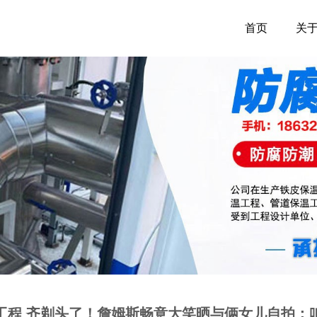
首页
关
工程 齐剃头了！詹姆斯畅意大笑晒与俩女儿自拍：